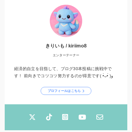
きりいも / kiriimo8
エンターテーナー
経済的自立を目指して、ブログ30本投稿に挑戦中で
す！ 前向きでコツコツ努力するのが得意です( •̀ᴗ•́ )و
プロフィールはこちら