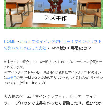
HOME
>
おうちでタイピングデビュー！マインクラフト
で興味を引き出した方法
>
Java版(PC専用)とは？
※本サイトで紹介している外部リンクには、プロモーション(PR)が含
まれています。
※”マインクラフトJava版・統合版”と”教育版マインクラフト”の違い
は
コチラ
の表 [ーMicrosoft365のアカウントのしくみ] がわかりやすか
ったです。(Minecraftカップ)
大人気のゲーム『マインクラフト』、略して「マイク
ラ」。
ブロックで世界を作ったり冒険したり、遊びなが