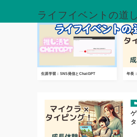
ライフイベントの道
生涯学習：SNS発信とChatGPT
年長
ゲ
タ