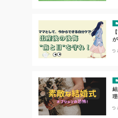
【
が
結
理