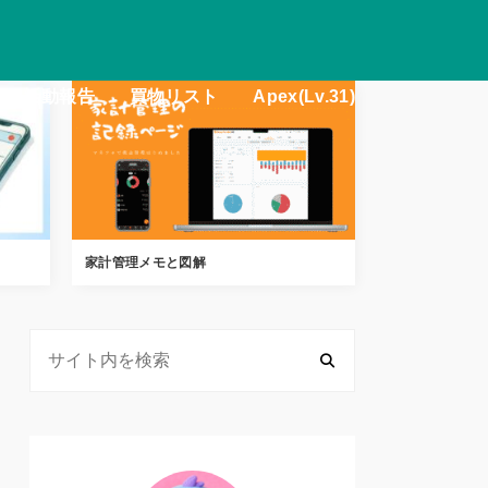
iimo8活動報告
買物リスト
Apex(Lv.31)
家計管理メモと図解