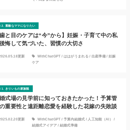
2. 素敵なママになりたい
歯と目のケアは“今”から】妊娠・子育て中の私
後悔して気づいた、習慣の大切さ
2026.05.18更新
WithChatGPT
/
ははがうまれる
/
出産準備
/
妊娠
ケア
1. きりいもの家族観
婚式場の見学前に知っておきたかった！予算管
の重要性と遠距離恋愛を経験した花嫁の失敗談
2025.02.20更新
WithChatGPT
/
予算内結婚式
/
人工知能（AI）
/
結婚式アイデア
/
結婚式準備