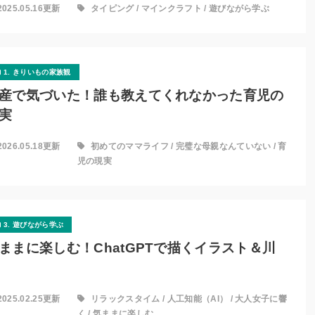
2025.05.16更新
タイピング
/
マインクラフト
/
遊びながら学ぶ
1. きりいもの家族観
産で気づいた！誰も教えてくれなかった育児の
実
2026.05.18更新
初めてのママライフ
/
完璧な母親なんていない
/
育
児の現実
3. 遊びながら学ぶ
ままに楽しむ！ChatGPTで描くイラスト＆川
2025.02.25更新
リラックスタイム
/
人工知能（AI）
/
大人女子に響
く
/
気ままに楽しむ