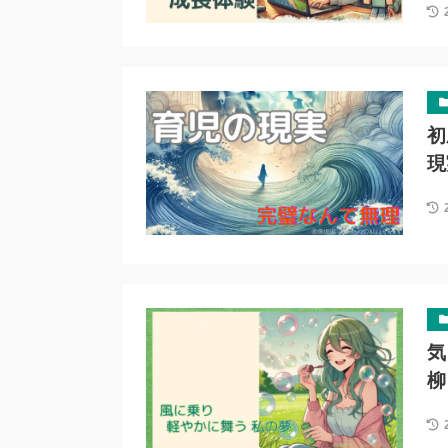
初
現
気
柳